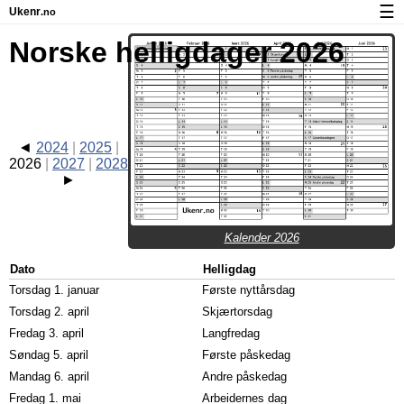
☰
Ukenr
.no
Kalender med helligdager og ukenumre
Norske helligdager 2026
Ukenummer og helligdager på iPhone
Om Ukenr.no
Personvern og informasjonskapsler
2024
2025
2026
2027
2028
Kalender 2026
Dato
Helligdag
Torsdag 1. januar
Første nyttårsdag
Torsdag 2. april
Skjærtorsdag
Fredag 3. april
Langfredag
Søndag 5. april
Første påskedag
Mandag 6. april
Andre påskedag
Fredag 1. mai
Arbeidernes dag