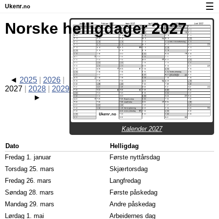
☰
Ukenr
.no
Kalender med helligdager og ukenumre
Norske helligdager 2027
Ukenummer og helligdager på iPhone
Om Ukenr.no
Personvern og informasjonskapsler
2025
2026
2027
2028
2029
Kalender 2027
Dato
Helligdag
Fredag 1. januar
Første nyttårsdag
Torsdag 25. mars
Skjærtorsdag
Fredag 26. mars
Langfredag
Søndag 28. mars
Første påskedag
Mandag 29. mars
Andre påskedag
Lørdag 1. mai
Arbeidernes dag